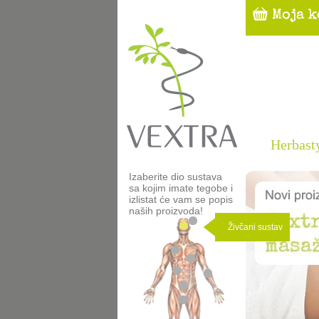
Herbast
Izaberite dio sustava
sa kojim imate tegobe i
izlistat će vam se popis
naših proizvoda!
Živčani sustav