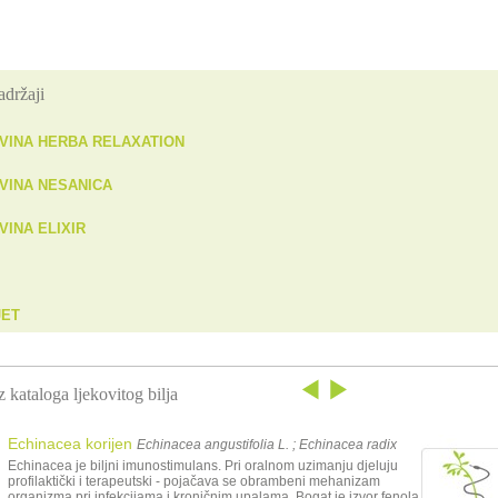
adržaji
VINA HERBA RELAXATION
VINA NESANICA
INA ELIXIR
JET
z kataloga ljekovitog bilja
Echinacea korijen
Echinacea angustifolia L. ; Echinacea radix
Echinacea je biljni imunostimulans. Pri oralnom uzimanju djeluju
profilaktički i terapeutski - pojačava se obrambeni mehanizam
organizma pri infekcijama i kroničnim upalama. Bogat je izvor fenola