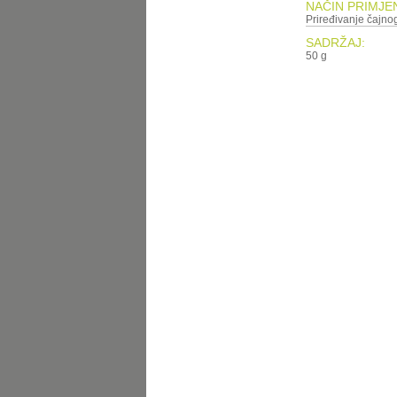
NAČIN PRIMJE
Priređivanje čajnog
SADRŽAJ:
50 g