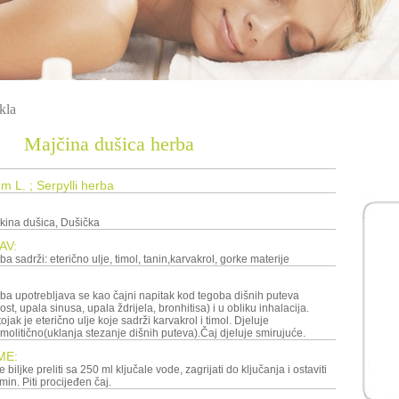
kla
Majčina dušica herba
 L. ; Serpylli herba
kina dušica, Dušička
AV:
a sadrži: eterično ulje, timol, tanin,karvakrol, gorke materije
ba upotrebljava se kao čajni napitak kod tegoba dišnih puteva
t, upala sinusa, upala ždrijela, bronhitisa) i u obliku inhalacija.
tojak je eterično ulje koje sadrži karvakrol i timol. Djeluje
olitično(uklanja stezanje dišnih puteva).Čaj djeluje smirujuće.
ME:
e biljke preliti sa 250 ml ključale vode, zagrijati do ključanja i ostaviti
in. Piti procijeđen čaj.