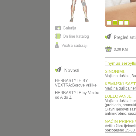
Pregled arti
3,30 KM
Thymus serpyllum
Novosti
SINONIMI:
Majkina dušica, Ba
HERBASTYLE BY
KEMIJSKI SAST
VEXTRA:Borove vršike
Majčina dušica herb
HERBASTYLE by Vextra
DJELOVANJE:
od A do Ž
Majčina dušica her
(prehlada, promuklos
Glavni ljekoviti sas
antimikrobno, spazm
NAČIN PRIPRE
Veliku žlicu ljekovit
poklopljeno 15-30 m