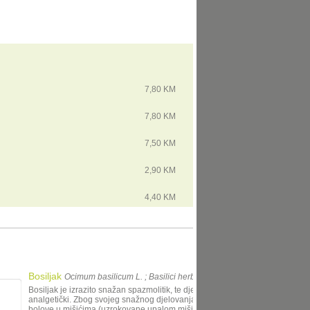
7,80 KM
7,80 KM
7,50 KM
2,90 KM
4,40 KM
Bosiljak
Ocimum basilicum L. ; Basilici herba
Bosiljak je izrazito snažan spazmolitik, te djeluje protuupalno i
analgetički. Zbog svojeg snažnog djelovanja, može ga se koristiti za
bolove u mišićima (uzrokovane upalom mišića nakon pretjeranih