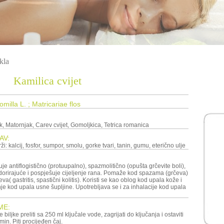
kla
Kamilica cvijet
milla L. ; Matricariae flos
, Matornjak, Carev cvijet, Gomoljkica, Tetrica romanica
AV:
ži: kalcij, fosfor, sumpor, smolu, gorke tvari, tanin, gumu, eterično ulje
uje antiflogistično (protuupalno), spazmolitično (opušta grčevite boli),
dorirajuće i pospješuje cijeljenje rana. Pomaže kod spazama (grčeva)
jeva( gastritis, spastični kolitis). Koristi se kao oblog kod upala kože i
nje kod upala usne šupljine. Upotrebljava se i za inhalacije kod upala
ME:
e biljke preliti sa 250 ml ključale vode, zagrijati do ključanja i ostaviti
in. Piti procijeđen čaj.