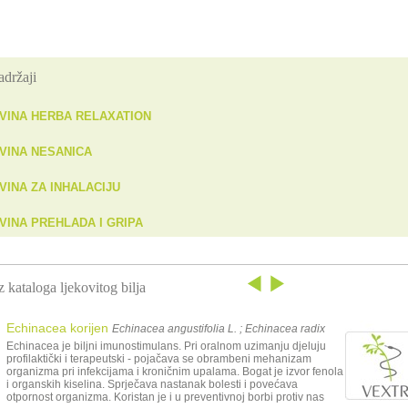
adržaji
VINA HERBA RELAXATION
VINA NESANICA
VINA ZA INHALACIJU
VINA PREHLADA I GRIPA
z kataloga ljekovitog bilja
Echinacea korijen
Echinacea angustifolia L. ; Echinacea radix
Echinacea je biljni imunostimulans. Pri oralnom uzimanju djeluju
profilaktički i terapeutski - pojačava se obrambeni mehanizam
organizma pri infekcijama i kroničnim upalama. Bogat je izvor fenola
i organskih kiselina. Sprječava nastanak bolesti i povećava
otpornost organizma. Koristan je i u preventivnoj borbi protiv nas