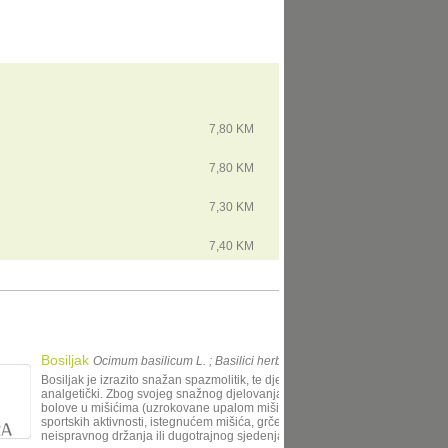
7,80 KM
7,80 KM
7,30 KM
7,40 KM
Bosiljak
Ocimum basilicum L. ; Basilici herba
Bosiljak je izrazito snažan spazmolitik, te djeluje protuupalno i
analgetički. Zbog svojeg snažnog djelovanja, može ga se koristiti za
bolove u mišićima (uzrokovane upalom mišića nakon pretjeranih
sportskih aktivnosti, istegnućem mišića, grčeva mišića zbog
neispravnog držanja ili dugotrajnog sjedenja), kod glavobolja i m