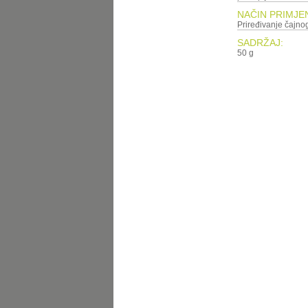
NAČIN PRIMJE
Priređivanje čajnog
SADRŽAJ:
50 g