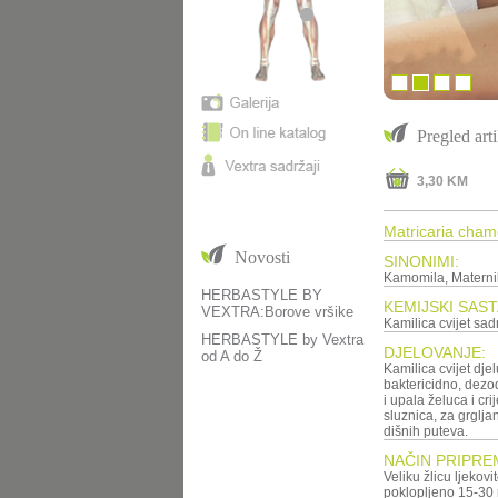
Pregled arti
3,30 KM
Matricaria chamo
Novosti
SINONIMI:
Kamomila, Maternik
HERBASTYLE BY
KEMIJSKI SAST
VEXTRA:Borove vršike
Kamilica cvijet sadr
HERBASTYLE by Vextra
DJELOVANJE:
od A do Ž
Kamilica cvijet djel
baktericidno, dezo
i upala želuca i cri
sluznica, za grglja
dišnih puteva.
NAČIN PRIPRE
Veliku žlicu ljekovit
poklopljeno 15-30 m