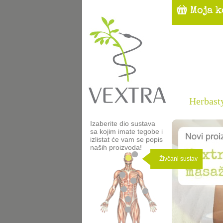
Herbast
Izaberite dio sustava
sa kojim imate tegobe i
izlistat će vam se popis
naših proizvoda!
Živčani sustav