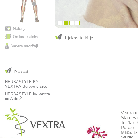
Ljekovito bilje
Novosti
HERBASTYLE BY
VEXTRA:Borove vršike
HERBASTYLE by Vextra
od A do Ž
Vextra d
Starčevi
Tel./fax
Porezni 
MBS: 1-
Studio