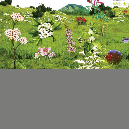
Web desi
Stranica
interpret
sva pitan