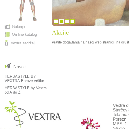
Akcije
Pratite događanja na našoj web stranici i na dru
Novosti
HERBASTYLE BY
VEXTRA:Borove vršike
HERBASTYLE by Vextra
od A do Ž
Vextra d
Starčevi
Tel./fax
Porezni 
MBS: 1-
Studio