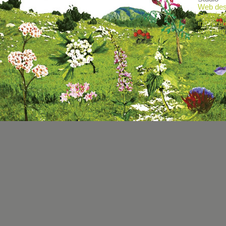
Web desi
Stranica
interpret
sva pitan