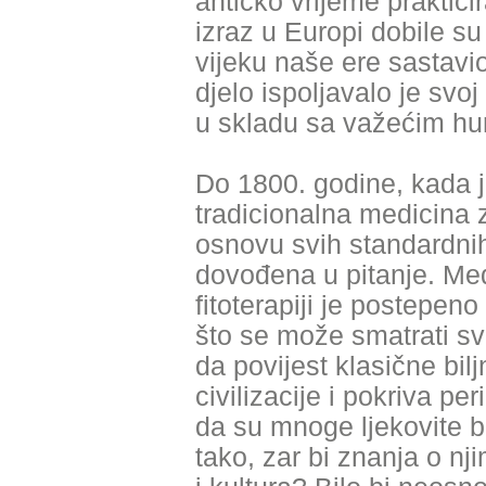
antičko vrijeme prakticir
izraz u Europi dobile s
vijeku naše ere sastavio
djelo ispoljavalo je svo
u skladu sa važećim hu
Do 1800. godine, kada 
tradicionalna medicina z
osnovu svih standardnih
dovođena u pitanje. Me
fitoterapiji je postepen
što se može smatrati s
da povijest klasične bil
civilizacije i pokriva pe
da su mnoge ljekovite bi
tako, zar bi znanja o n