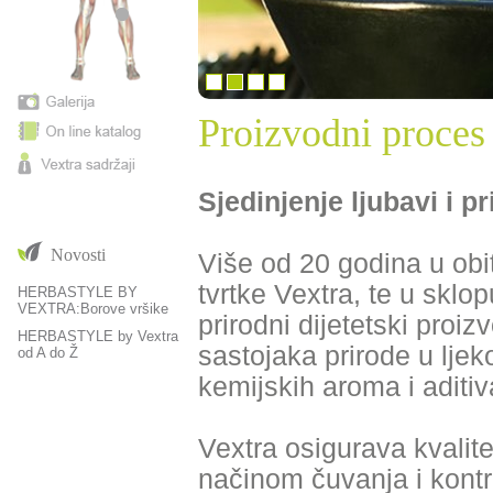
Proizvodni proces
Sjedinjenje ljubavi i p
Novosti
Više od 20 godina u obit
tvrtke Vextra, te u sklop
HERBASTYLE BY
VEXTRA:Borove vršike
prirodni dijetetski proiz
HERBASTYLE by Vextra
sastojaka prirode u lje
od A do Ž
kemijskih aroma i aditiv
Vextra osigurava kvalit
načinom čuvanja i kont