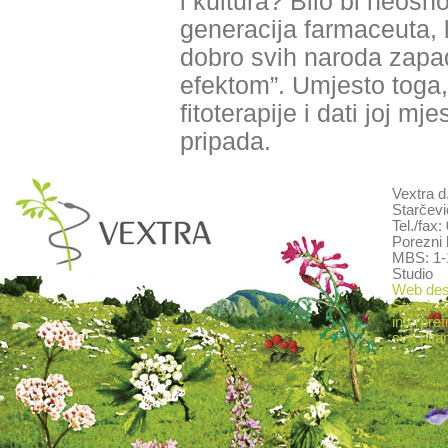
i kultura? Bilo bi neosn
generacija farmaceuta, l
dobro svih naroda zapadn
efektom”. Umjesto toga, 
fitoterapije i dati joj m
pripada.
Vextra d
Starčevi
Tel./fax
Porezni 
MBS: 1-
Studio
Web desi
Stranica
interpret
sva pitan