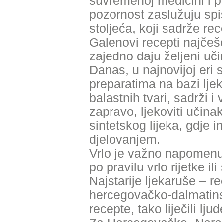
suvremenoj medicini i p
pozornost zaslužuju spisi
stoljeća, koji sadrže rec
Galenovi recepti najčešće
zajedno daju željeni uči
Danas, u najnovijoj eri 
preparatima na bazi ljeko
balastnih tvari, sadrži i v
zapravo, ljekoviti učina
sintetskog lijeka, gdje 
djelovanjem.
Vrlo je važno napomenuti
po pravilu vrlo rijetke il
Najstarije ljekaruše – re
hercegovačko-dalmatinsko
recepte, tako liječili ljud