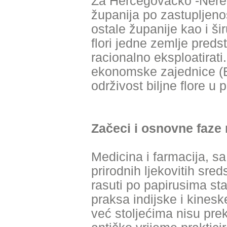
Za Hercegovačko -Neret
županija po zastupljenos
ostale županije kao i šir
flori jedne zemlje preds
racionalno eksploatirati
ekonomske zajednice (E
održivost biljne flore u
Začeci i osnovne faze r
Medicina i farmacija, s
prirodnih ljekovitih sre
rasuti po papirusima star
praksa indijske i kineske
već stoljećima nisu prek