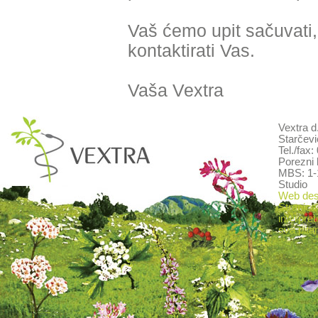
Vaš ćemo upit sačuvati,
kontaktirati Vas.
Vaša Vextra
Vextra d
Starčevi
Tel./fax
Porezni 
MBS: 1-
Studio
Web desi
Stranica
interpret
sva pitan