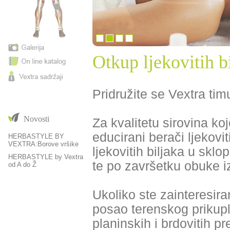
Otkup ljekovitih b
Pridružite se Vextra tim
Novosti
Za kvalitetu sirovina ko
educirani berači ljekovi
HERBASTYLE BY
VEXTRA:Borove vršike
ljekovitih biljaka u skl
HERBASTYLE by Vextra
te po završetku obuke iz
od A do Ž
Ukoliko ste zainteresiran
posao terenskog prikuplj
planinskih i brdovitih p