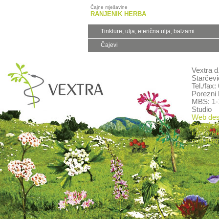
Čajne mješavine
RANJENIK HERBA
Tinkture, ulja, eterična ulja, balzami
Čajevi
Vextra d
Starčevi
Tel./fax
Porezni 
MBS: 1-
Studio
Web desi
Stranica
interpret
sva pitan