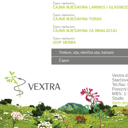
Čajne mješavine
ČAJNA MJEŠAVINA LARINGS I GLASNICE
Čajne mješavine
ČAJNA MJEŠAVINA TORAX
Čajne mješavine
ČAJNA MJEŠAVINA ZA INHALACIJU
Čajne mješavine
IZOP HERBA
Tinkture, ulja, eterična ulja, balzami
Čajevi
Vextra d
Starčevi
Tel./fax
Porezni 
MBS: 1-
Studio
Web desi
Stranica
interpret
sva pitan