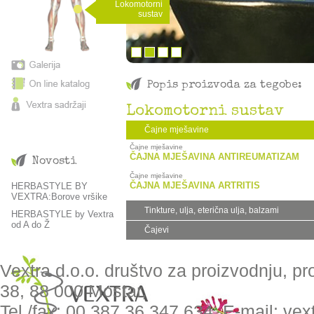
Lokomotorni
sustav
Popis proizvoda za tegobe:
Lokomotorni sustav
Čajne mješavine
Čajne mješavine
ČAJNA MJEŠAVINA ANTIREUMATIZAM
Novosti
Čajne mješavine
ČAJNA MJEŠAVINA ARTRITIS
HERBASTYLE BY
VEXTRA:Borove vršike
Tinkture, ulja, eterična ulja, balzami
HERBASTYLE by Vextra
od A do Ž
Čajevi
Vextra d.o.o. društvo za proizvodnju, pr
38, 88 000 Mostar,
Tel./fax: 00 387 36 347 634, E-mail: ve