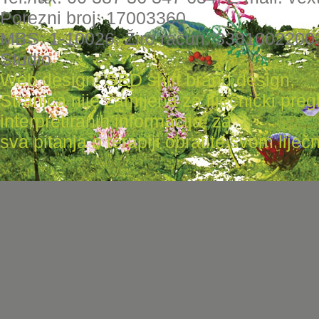
Porezni broj: 17003360
MBS: 1-10026, Žiro račun: 3381002200
Studio
Web design: SBD shift brand design
,
Stranica nije zamijena za liječnički pr
interpretiranih informacija, za
sva pitanja o terapiji obratite svom liječni