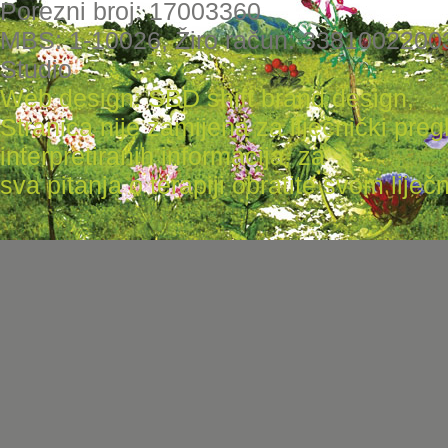
Porezni broj: 17003360
MBS: 1-10026, Žiro račun: 3381002200
Studio
Web design: SBD shift brand design
,
Stranica nije zamijena za liječnički pr
interpretiranih informacija, za
sva pitanja o terapiji obratite svom liječni