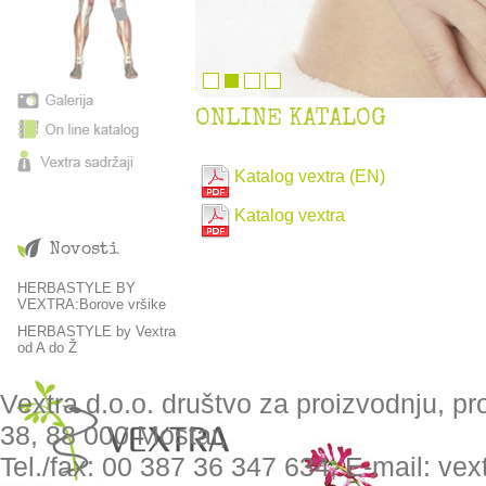
ONLINE KATALOG
Katalog vextra (EN)
Katalog vextra
Novosti
HERBASTYLE BY
VEXTRA:Borove vršike
HERBASTYLE by Vextra
od A do Ž
Vextra d.o.o. društvo za proizvodnju, pr
38, 88 000 Mostar,
Tel./fax: 00 387 36 347 634, E-mail: ve