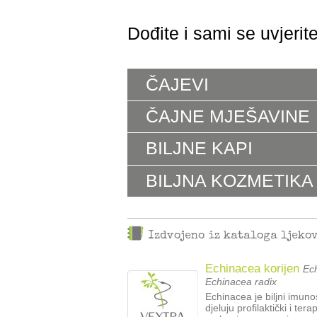
Dođite i sami se uvjerit
ČAJEVI
ČAJNE MJEŠAVINE
BILJNE KAPI
BILJNA KOZMETIKA
Izdvojeno iz kataloga ljeko
Echinacea korijen
Ech
Echinacea radix
Echinacea je biljni imun
djeluju profilaktički i te