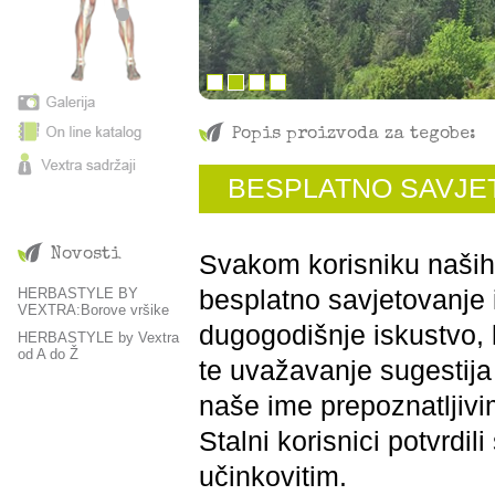
Popis proizvoda za tegobe:
BESPLATNO SAVJET
Novosti
Svakom korisniku naših
HERBASTYLE BY
besplatno savjetovanje i
VEXTRA:Borove vršike
dugogodišnje iskustvo, 
HERBASTYLE by Vextra
od A do Ž
te uvažavanje sugestija 
naše ime prepoznatljivi
Stalni korisnici potvrdili
učinkovitim.