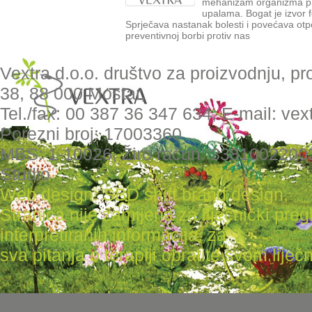
mehanizam organizma pri
upalama. Bogat je izvor f
Sprječava nastanak bolesti i povećava otpo
preventivnoj borbi protiv nas
Vextra d.o.o. društvo za proizvodnju, pr
38, 88 000 Mostar,
Tel./fax: 00 387 36 347 634, E-mail: ve
Porezni broj: 17003360
MBS: 1-10026, Žiro račun: 3381002200
Studio
Web design: SBD shift brand design
,
Stranica nije zamijena za liječnički pr
interpretiranih informacija, za
sva pitanja o terapiji obratite svom liječni