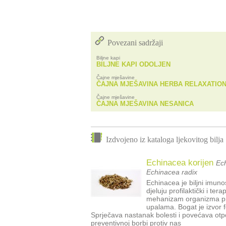
Povezani sadržaji
Biljne kapi
BILJNE KAPI ODOLJEN
Čajne mješavine
ČAJNA MJEŠAVINA HERBA RELAXATIO
Čajne mješavine
ČAJNA MJEŠAVINA NESANICA
Izdvojeno iz kataloga ljekovitog bilja
Echinacea korijen
Ech
Echinacea radix
Echinacea je biljni imun
djeluju profilaktički i te
mehanizam organizma pri
upalama. Bogat je izvor f
Sprječava nastanak bolesti i povećava otpo
preventivnoj borbi protiv nas