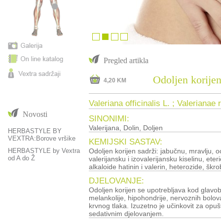
Pregled artikla
Odoljen korije
4,20 KM
Valeriana officinalis L. ; Valerianae 
Novosti
SINONIMI:
Valerijana, Dolin, Doljen
HERBASTYLE BY
VEXTRA:Borove vršike
KEMIJSKI SASTAV:
HERBASTYLE by Vextra
Odoljen korijen sadrži: jabučnu, mravlju, 
od A do Ž
valerijansku i izovalerijansku kiselinu, eter
alkaloide hatinin i valerin, heterozide, škro
DJELOVANJE:
Odoljen korijen se upotrebljava kod glavob
melankolije, hipohondrije, nervoznih bolov
krvnog tlaka. Izuzetno je učinkovit za opušt
sedativnim djelovanjem.