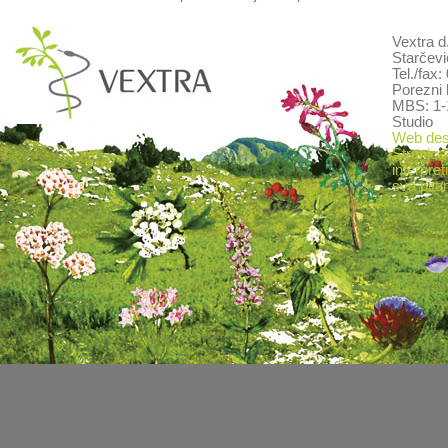
Vextra d
Starčevi
Tel./fax
Porezni 
MBS: 1-
Studio
Web desi
Stranica
interpret
sva pitan