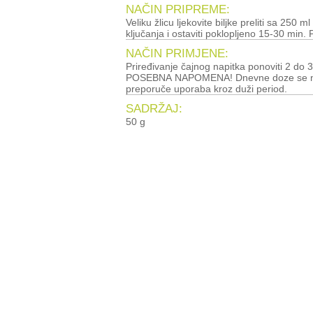
NAČIN PRIPREME:
Veliku žlicu ljekovite biljke preliti sa 250 ml
ključanja i ostaviti poklopljeno 15-30 min. P
NAČIN PRIMJENE:
Priređivanje čajnog napitka ponoviti 2 do 3
POSEBNA NAPOMENA! Dnevne doze se ne sm
preporuče uporaba kroz duži period.
SADRŽAJ:
50 g