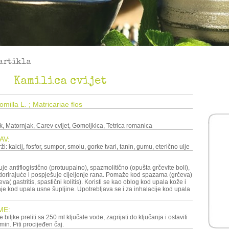
artikla
Kamilica cvijet
milla L. ; Matricariae flos
, Matornjak, Carev cvijet, Gomoljkica, Tetrica romanica
AV:
ži: kalcij, fosfor, sumpor, smolu, gorke tvari, tanin, gumu, eterično ulje
uje antiflogistično (protuupalno), spazmolitično (opušta grčevite boli),
dorirajuće i pospješuje cijeljenje rana. Pomaže kod spazama (grčeva)
jeva( gastritis, spastični kolitis). Koristi se kao oblog kod upala kože i
nje kod upala usne šupljine. Upotrebljava se i za inhalacije kod upala
ME:
e biljke preliti sa 250 ml ključale vode, zagrijati do ključanja i ostaviti
in. Piti procijeđen čaj.