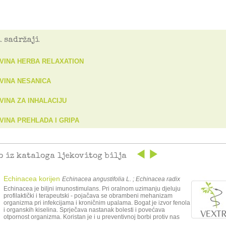
 sadržaji
VINA HERBA RELAXATION
VINA NESANICA
VINA ZA INHALACIJU
VINA PREHLADA I GRIPA
o iz kataloga ljekovitog bilja
Echinacea korijen
Echinacea angustifolia L. ; Echinacea radix
Echinacea je biljni imunostimulans. Pri oralnom uzimanju djeluju
profilaktički i terapeutski - pojačava se obrambeni mehanizam
organizma pri infekcijama i kroničnim upalama. Bogat je izvor fenola
i organskih kiselina. Sprječava nastanak bolesti i povećava
otpornost organizma. Koristan je i u preventivnoj borbi protiv nas