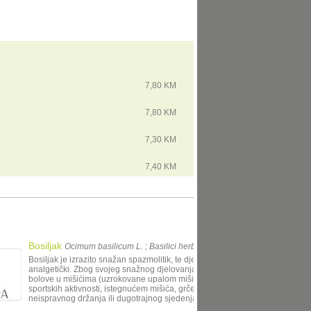
7,80 KM
7,80 KM
7,30 KM
7,40 KM
Bosiljak
Ocimum basilicum L. ; Basilici herba
Bosiljak je izrazito snažan spazmolitik, te djeluje protuupalno i
analgetički. Zbog svojeg snažnog djelovanja, može ga se koristiti za
bolove u mišićima (uzrokovane upalom mišića nakon pretjeranih
sportskih aktivnosti, istegnućem mišića, grčeva mišića zbog
neispravnog držanja ili dugotrajnog sjedenja), kod glavobolja i m