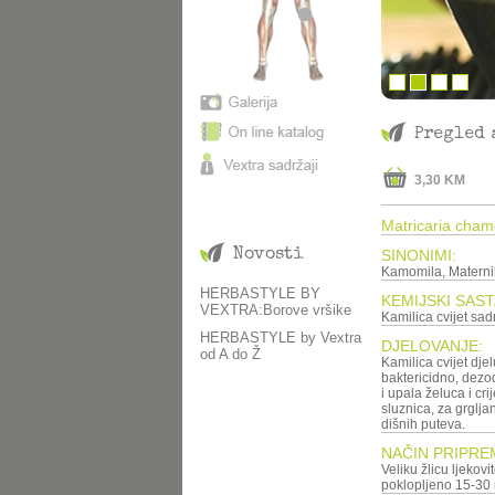
Pregled 
3,30 KM
Matricaria chamo
Novosti
SINONIMI:
Kamomila, Maternik
HERBASTYLE BY
KEMIJSKI SAST
VEXTRA:Borove vršike
Kamilica cvijet sadr
HERBASTYLE by Vextra
DJELOVANJE:
od A do Ž
Kamilica cvijet djel
baktericidno, dezo
i upala želuca i cri
sluznica, za grglja
dišnih puteva.
NAČIN PRIPRE
Veliku žlicu ljekovit
poklopljeno 15-30 m