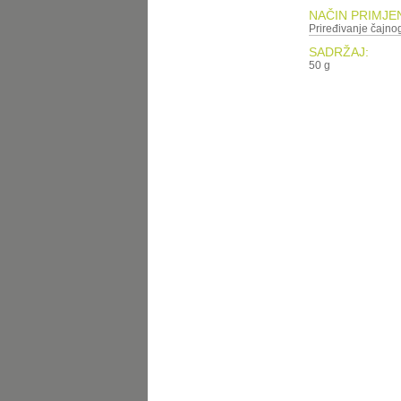
NAČIN PRIMJE
Priređivanje čajnog
SADRŽAJ:
50 g