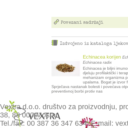
Povezani sadržaji
Izdvojeno iz kataloga ljeko
Echinacea korijen
Ech
Echinacea radix
Echinacea je biljni imun
djeluju profilaktički i te
mehanizam organizma pri
upalama. Bogat je izvor f
Sprječava nastanak bolesti i povećava otpo
preventivnoj borbi protiv nas
Vextra d.o.o. društvo za proizvodnju, pr
38, 88 000 Mostar,
Tel./fax: 00 387 36 347 634, E-mail: ve