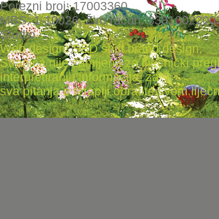
Porezni broj: 17003360
MBS: 1-10026, Žiro račun: 3381002200
Studio
Web design: SBD shift brand design
,
Stranica nije zamijena za liječnički pr
interpretiranih informacija, za
sva pitanja o terapiji obratite svom liječni