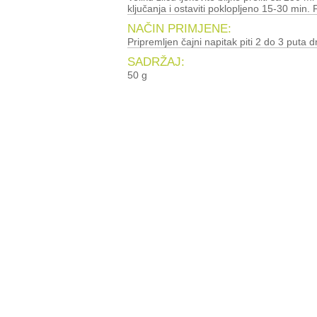
ključanja i ostaviti poklopljeno 15-30 min. P
NAČIN PRIMJENE:
Pripremljen čajni napitak piti 2 do 3 puta d
SADRŽAJ:
50 g