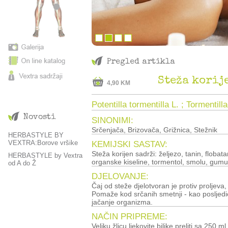
Pregled artikla
Steža korij
4,90 KM
Potentilla tormentilla L. ; Tormentil
Novosti
SINONIMI:
Srčenjača, Brizovača, Grižnica, Stežnik
HERBASTYLE BY
VEXTRA:Borove vršike
KEMIJSKI SASTAV:
Steža korijen sadrži: željezo, tanin, flobata
HERBASTYLE by Vextra
organske kiseline, tormentol, smolu, gumu
od A do Ž
DJELOVANJE:
Čaj od steže djelotvoran je protiv proljeva,
Pomaže kod srčanih smetnji - kao posljedi
jačanje organizma.
NAČIN PRIPREME:
Veliku žlicu ljekovite biljke preliti sa 250 ml