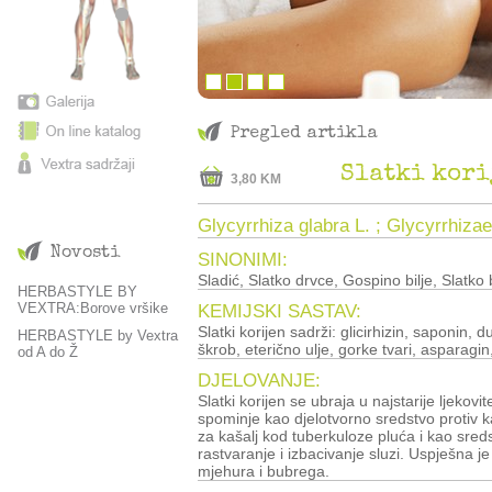
Pregled artikla
Slatki kori
3,80 KM
Glycyrrhiza glabra L. ; Glycyrrhizae
Novosti
SINONIMI:
Sladić, Slatko drvce, Gospino bilje, Slatko b
HERBASTYLE BY
VEXTRA:Borove vršike
KEMIJSKI SASTAV:
Slatki korijen sadrži: glicirhizin, saponin, 
HERBASTYLE by Vextra
škrob, eterično ulje, gorke tvari, asparagin
od A do Ž
DJELOVANJE:
Slatki korijen se ubraja u najstarije ljekovit
spominje kao djelotvorno sredstvo protiv k
za kašalj kod tuberkuloze pluća i kao sred
rastvaranje i izbacivanje sluzi. Uspješna j
mjehura i bubrega.