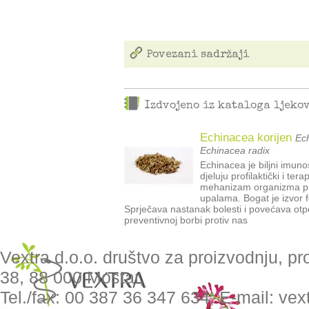
Povezani sadržaji
Izdvojeno iz kataloga ljeko
Echinacea korijen
Ech
Echinacea radix
Echinacea je biljni imun
djeluju profilaktički i te
mehanizam organizma pri
upalama. Bogat je izvor f
Sprječava nastanak bolesti i povećava otpo
preventivnoj borbi protiv nas
Vextra d.o.o. društvo za proizvodnju, pr
38, 88 000 Mostar,
Tel./fax: 00 387 36 347 634, E-mail: ve