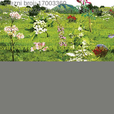
Porezni broj: 17003360
MBS: 1-10026, Žiro račun: 3381002200
Studio
Web design: SBD shift brand design
,
Stranica nije zamijena za liječnički pr
interpretiranih informacija, za
sva pitanja o terapiji obratite svom liječni