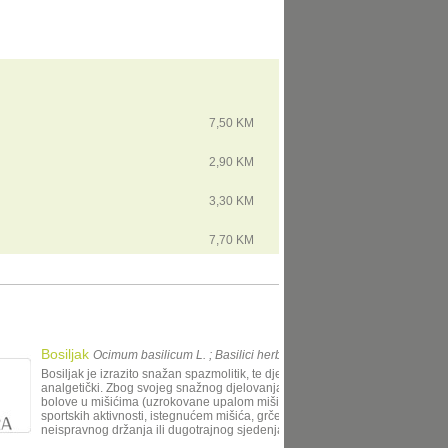
7,50 KM
2,90 KM
3,30 KM
7,70 KM
Bosiljak
Ocimum basilicum L. ; Basilici herba
Bosiljak je izrazito snažan spazmolitik, te djeluje protuupalno i
analgetički. Zbog svojeg snažnog djelovanja, može ga se koristiti za
bolove u mišićima (uzrokovane upalom mišića nakon pretjeranih
sportskih aktivnosti, istegnućem mišića, grčeva mišića zbog
neispravnog držanja ili dugotrajnog sjedenja), kod glavobolja i m