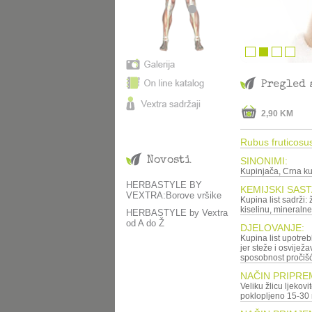
Pregled 
2,90 KM
Rubus fruticosus 
Novosti
SINONIMI:
Kupinjača, Crna ku
HERBASTYLE BY
KEMIJSKI SAST
VEXTRA:Borove vršike
Kupina list sadrži: ž
kiselinu, mineralne
HERBASTYLE by Vextra
od A do Ž
DJELOVANJE:
Kupina list upotrebl
jer steže i osvijež
sposobnost pročišća
NAČIN PRIPRE
Veliku žlicu ljekovit
poklopljeno 15-30 m