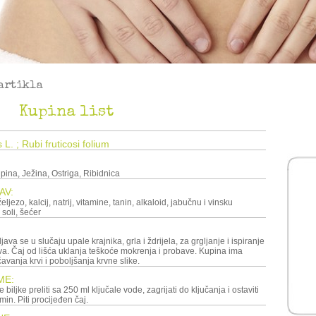
artikla
Kupina list
L. ; Rubi fruticosi folium
pina, Ježina, Ostriga, Ribidnica
AV:
eljezo, kalcij, natrij, vitamine, tanin, alkaloid, jabučnu i vinsku
 soli, šećer
java se u slučaju upale krajnika, grla i ždrijela, za grgljanje i ispiranje
ava. Čaj od lišća uklanja teškoće mokrenja i probave. Kupina ima
vanja krvi i poboljšanja krvne slike.
ME:
e biljke preliti sa 250 ml ključale vode, zagrijati do ključanja i ostaviti
in. Piti procijeđen čaj.