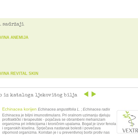
 sadržaji
VINA ANEMIJA
ČAJNA MJEŠAVINA REVITAL SKIN
o iz kataloga ljekovitog bilja
Echinacea korijen
Echinacea angustifolia L. ; Echinacea radix
Echinacea je biljni imunostimulans. Pri oralnom uzimanju djeluju
profilaktički i terapeutski - pojačava se obrambeni mehanizam
organizma pri infekcijama i kroničnim upalama. Bogat je izvor fenola
i organskih kiselina. Sprječava nastanak bolesti i povećava
otpornost organizma. Koristan je i u preventivnoj borbi protiv nas