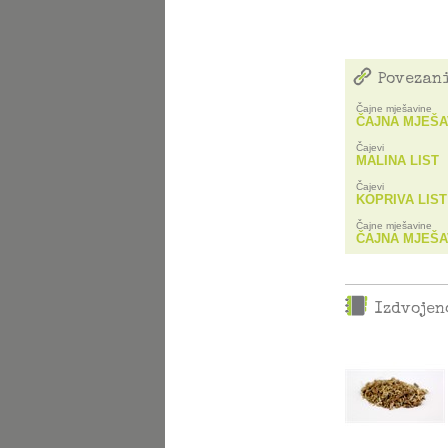
Povezani
Čajne mješavine
ČAJNA MJEŠA
Čajevi
MALINA LIST
Čajevi
KOPRIVA LIST
Čajne mješavine
Izdvojen