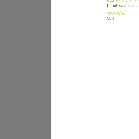
NAČIN PRIMJE
Priređivanje čajnog
SADRŽAJ:
50 g