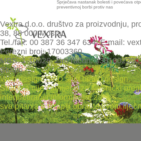
Sprječava nastanak bolesti i povećava otpo
preventivnoj borbi protiv nas
Vextra d.o.o. društvo za proizvodnju, pr
38, 88 000 Mostar,
Tel./fax: 00 387 36 347 634, E-mail: ve
Porezni broj: 17003360
MBS: 1-10026, Žiro račun: 3381002200
Studio
Web design: SBD shift brand design
,
Stranica nije zamijena za liječnički pr
interpretiranih informacija, za
sva pitanja o terapiji obratite svom liječni