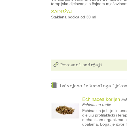
terapijsko djelovanje s čajnom mješavin
SADRŽAJ:
Staklena bočica od 30 ml
Povezani sadržaji
Izdvojeno iz kataloga ljeko
Echinacea korijen
Ech
Echinacea radix
Echinacea je biljni imun
djeluju profilaktički i te
mehanizam organizma pri
upalama. Bogat je izvor f