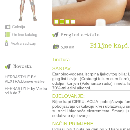
Pregled artikla
Biljne kapi
5,00 KM
Tinctura
Novosti
SASTAV:
Etanolno-vodena iscrpina ljekovitog bilja: 
HERBASTYLE BY
glog list i cvijet (Crataegi folium cum flore), 
VEXTRA:Borove vršike
odoljen korijen (Valerianae radix) i imela li
70%-tni etilni alkohol.
HERBASTYLE by Vextra
od A do Ž
DJELOVANJE:
Biljne kapi CIRKULACIJA: poboljšavaju fun
poboljšavaju cirkulaciju krvi i ublažavaju s
su trnci i hladnoća ekstremiteta. Smanjuju 
sedativno djelovanje.
NAČIN PRIMJENE:
Odrasli piti 3 puta na dan po 20 kapi s malo