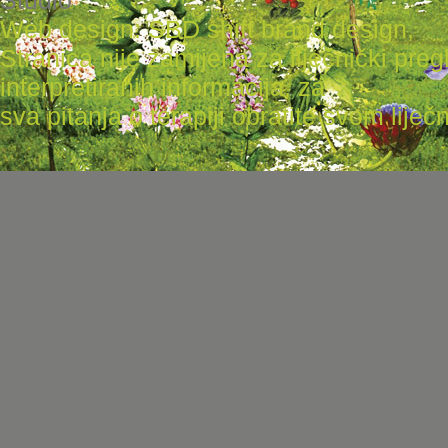
Studio
Web design: SBD shift brand design
,
Stranica nije zamijena za liječnički pr
interpretiranih informacija, za
sva pitanja o terapiji obratite svom liječni