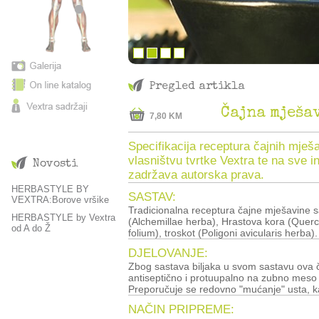
Pregled artikla
7,80 KM
Specifikacija receptura čajnih mješa
vlasništvu tvrtke Vextra te na sve i
Novosti
zadržava autorska prava.
HERBASTYLE BY
SASTAV:
VEXTRA:Borove vršike
Tradicionalna receptura čajne mješavine sa
HERBASTYLE by Vextra
(Alchemillae herba), Hrastova kora (Quercus
od A do Ž
folium), troskot (Poligoni avicularis herba).
DJELOVANJE:
Zbog sastava biljaka u svom sastavu ova č
antiseptično i protuupalno na zubno meso
Preporučuje se redovno "mućanje" usta, kako
NAČIN PRIPREME: