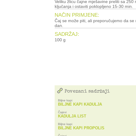
Veliku žlicu čajne mješavine preliti sa 250 ml ključale vode, zagrijati do
ključanja i ostaviti poklopljeno 15-30 min.
NAČIN PRIMJENE:
Čaj se može piti, ali preporučujemo da se
dan.
SADRŽAJ:
100 g
Povezani sadržaji
Biljne kapi
BILJNE KAPI KADULJA
Čajevi
KADULJA LIST
Biljne kapi
BILJNE KAPI PROPOLIS
Čajevi