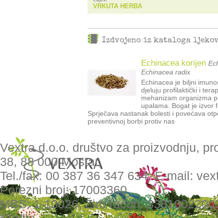
VRKUTA HERBA
Izdvojeno iz kataloga ljeko
Echinacea korijen
Ech
Echinacea radix
Echinacea je biljni imun
djeluju profilaktički i te
mehanizam organizma pri
upalama. Bogat je izvor f
Sprječava nastanak bolesti i povećava otpo
preventivnoj borbi protiv nas
Vextra d.o.o. društvo za proizvodnju, pr
38, 88 000 Mostar,
Tel./fax: 00 387 36 347 634, E-mail: ve
Porezni broj: 17003360
MBS: 1-10026, Žiro račun: 3381002200