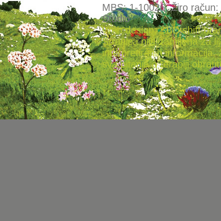
MBS: 1-10026, Žiro račun
Studio
Web design: SBD shift bra
Stranica nije zamijena za l
interpretiranih informacija, 
sva pitanja o terapiji obratit