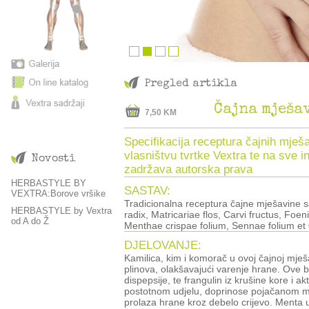
Pregled artikla
7,50 KM
Specifikacija receptura čajnih mješa
vlasništvu tvrtke Vextra te na sve i
Novosti
zadržava autorska prava
HERBASTYLE BY
SASTAV:
VEXTRA:Borove vršike
Tradicionalna receptura čajne mješavine sa
HERBASTYLE by Vextra
radix, Matricariae flos, Carvi fructus, Foen
od A do Ž
Menthae crispae folium, Sennae folium et 
DJELOVANJE:
Kamilica, kim i komorač u ovoj čajnoj mješav
plinova, olakšavajući varenje hrane. Ove bi
dispepsije, te frangulin iz krušine kore i a
postotnom udjelu, doprinose pojačanom mot
prolaza hrane kroz debelo crijevo. Menta 