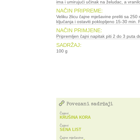
ima i umirujući učinak na želudac, a vranil
NAČIN PRIPREME:
Veliku žlicu čajne mješavine preliti sa 250 ml ključale vode, zagrijati do
ključanja i ostaviti poklopljeno 15-30 min. P
NAČIN PRIMJENE:
Pripremljen čajni napitak piti 2 do 3 puta d
SADRŽAJ:
100 g
Povezani sadržaji
Čajevi
KRUŠINA KORA
Čajevi
SENA LIST
Čajne mješavine