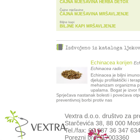
ČAJNA MJEŠAVINA HERBA DETOX
Čajne mješavine
ČAJNA MJEŠAVINA MRŠAVLJENJE
Biljne kapi
BILJNE KAPI MRŠAVLJENJE
Izdvojeno iz kataloga ljeko
Echinacea korijen
Ech
Echinacea radix
Echinacea je biljni imun
djeluju profilaktički i te
mehanizam organizma pri
upalama. Bogat je izvor f
Sprječava nastanak bolesti i povećava otpo
preventivnoj borbi protiv nas
Vextra d.o.o. društvo za pr
Starčevića 38, 88 000 Most
Tel./fax: 00 387 36 347 63
Porezni broj: 17003360