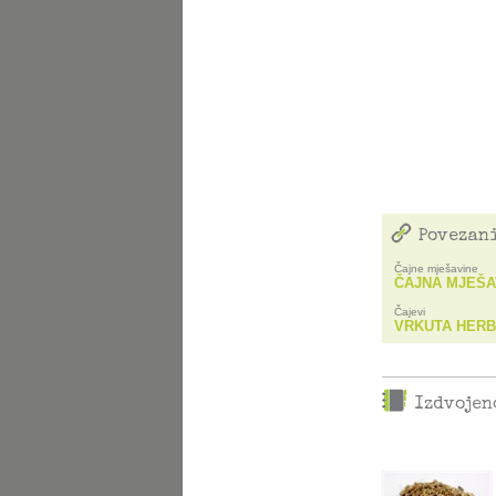
Povezani
Čajne mješavine
ČAJNA MJEŠA
Čajevi
VRKUTA HER
Izdvojen