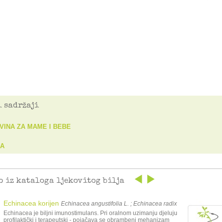
 sadržaji
VINA ZA MAME I BEBE
BA
o iz kataloga ljekovitog bilja
Echinacea korijen
Echinacea angustifolia L. ; Echinacea radix
Echinacea je biljni imunostimulans. Pri oralnom uzimanju djeluju
profilaktički i terapeutski - pojačava se obrambeni mehanizam