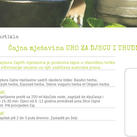
artikla
Čajna mješavina URO ZA DJECU I TRUD
ceptura čajnih mješavina je poslovna tajna u vlasništvu tvrtke
 informacije vezane uz njih zadržava autorska prava.
tura čajne mješavine sadrži sljedeće biljke: Basilici herba,
rpylli herba, Equiseti herba, Silene vulgaris herba et Origani herba.
ME:
ode, zagrijati do ključanja i
o 15-30 min. Djeci od 6 -12 godina priređivati pola žlice čajne
. Piti procijeđen čaj.
NE:
Pripremljen čajni napitak piti 2 do 3 puta dnevno. Zasladiti po želji.