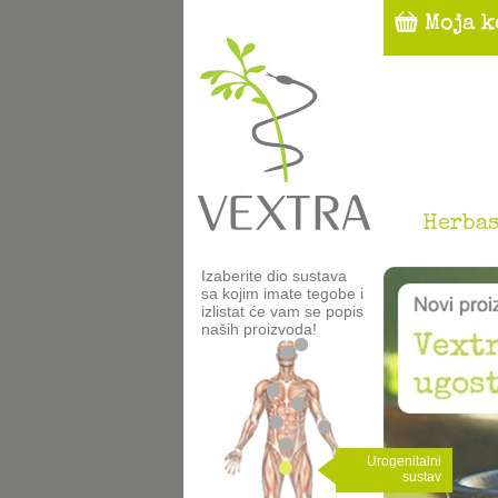
Herbas
Izaberite dio sustava
sa kojim imate tegobe i
izlistat će vam se popis
naših proizvoda!
Urogenitalni
sustav