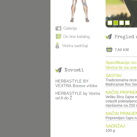
Pregled 
7,60 KM
Specifikacija re
Vextra te na sve
Novosti
SASTAV:
Tradicionalna recep
HERBASTYLE BY
Matricariae flos Se
VEXTRA:Borove vršike
NAČIN PRIPRE
HERBASTYLE by Vextra
Veliku žlicu čajne mješavine preliti sa 250 ml ključale v
od A do Ž
ostaviti poklopljen
mješavine na 250 ml
NAČIN PRIMJE
SADRŽAJ:
100 g