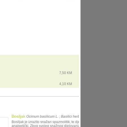
7,50 KM
4,10 KM
Bosiljak
Ocimum basilicum L. ; Basilici herba
Bosiljak je izrazito snažan spazmolitik, te djeluje protuupalno i
analgetički. Zbog svojeg snažnog djelovanja, može ga se koristiti za