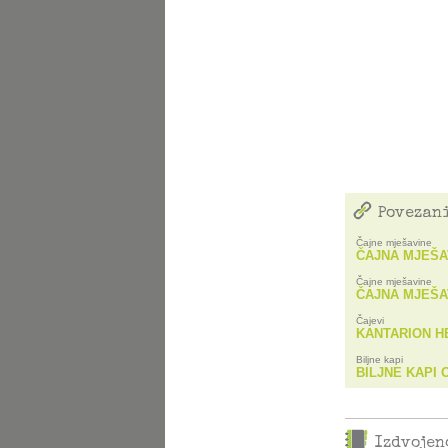
Povezani
Čajne mješavine
ČAJNA MJEŠA
Čajne mješavine
ČAJNA MJEŠA
Čajevi
KANTARION H
Biljne kapi
BILJNE KAPI
Izdvojen