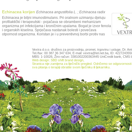
Echinacea korijen
Echinacea angustifolia L. ; Echinacea radix
Echinacea je biljni imunostimulans. Pri oralnom uzimanju djeluju
profilaktički i terapeutski - pojačava se obrambeni mehanizam
organizma pri infekcijama i kroničnim upalama. Bogat je izvor fenola
i organskih kiselina. Sprječava nastanak bolesti i povećava
otpornost organizma. Koristan je i u preventivnoj borbi protiv nas
Vextra d.o.o. društvo za proizvodnju, promet, trgovinu i usluge, Dr. An
Tel./fax: 00 387 36 347 634, E-mail: vextra@tel.net.ba, ID: 42272435
MBS: 1-10026, Žiro račun: 3381002200363445 UniCredit bank,
CMS b
Web design: SBD shift brand design
,
Stranica nije zamijena za liječnički pregled. Odričemo se odgovornosti 
sva pitanja o terapiji obratite svom liječniku ili ljekarniku.