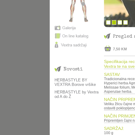
Pregled 
7,50 KM
Specifikacija re
Vextra te na sve
Novosti
SASTAV:
Tradicionalna rece
HERBASTYLE BY
Hyperici herba Agni
VEXTRA:Borove vršike
Melissae folium, Me
Asperulae herba.
HERBASTYLE by Vextra
od A do Ž
NAČIN PRIPRE
Veliku žlicu čajne mješavine preliti sa 250 ml ključale v
ostaviti poklopljeno
NAČIN PRIMJE
SADRŽAJ:
100 g