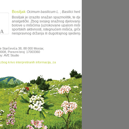
Bosiljak
Ocimum basilicum L. ; Basilici herba
Bosiljak je izrazito snažan spazmolitik, te djeluje protuupalno i
analgetički. Zbog svojeg snažnog djelovanja, može ga se koristiti za
bolove u mišićima (uzrokovane upalom mišića nakon pretjeranih
sportskih aktivnosti, istegnućem mišića, grčeva mišića zbog
neispravnog držanja ili dugotrajnog sjedenja), kod glavobolja i m
te Starčevića 38, 88 000 Mostar,
50008, Porezni broj: 17003360
y: AVE Studio
zbog krivo interpretiranih informacija, za