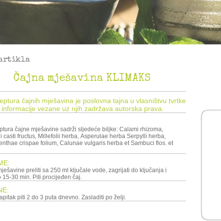
artikla
Čajna mješavina KLIMAKS
ceptura čajnih mješavina je poslovna tajna u vlasništvu tvrtke
 informacije vezane uz njih zadržava autorska prava.
ptura čajne mješavine sadrži sljedeće biljke: Calami rhizoma,
 casti fructus, Millefolii herba, Asperulae herba Serpylli herba,
nthae crispae folium, Calunae vulgaris herba et Sambuci flos. et
ME:
ode, zagrijati do ključanja i
 15-30 min. Piti procijeđen čaj.
NE:
Pripremljen čajni napitak piti 2 do 3 puta dnevno. Zasladiti po želji.