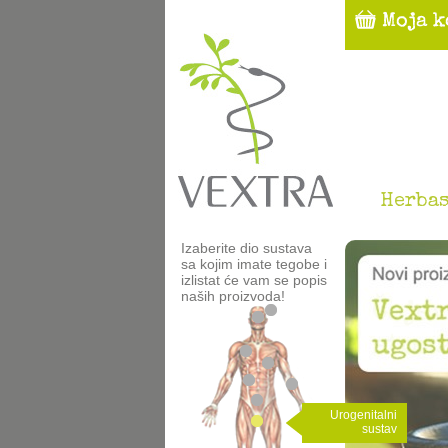
Herbas
Izaberite dio sustava
sa kojim imate tegobe i
izlistat će vam se popis
naših proizvoda!
Urogenitalni
sustav