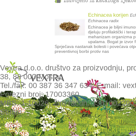
Izdvojeno iz kataloga ljeko
Echinacea korijen
Ech
Echinacea radix
Echinacea je biljni imun
djeluju profilaktički i te
mehanizam organizma pri
upalama. Bogat je izvor f
Sprječava nastanak bolesti i povećava otpo
preventivnoj borbi protiv nas
Vextra d.o.o. društvo za proizvodnju, pr
38, 88 000 Mostar,
Tel./fax: 00 387 36 347 634, E-mail: ve
Porezni broj: 17003360
MBS: 1-10026, Žiro račun: 3381002200
Studio
Web design: SBD shift brand design
,
Stranica nije zamijena za liječnički pr