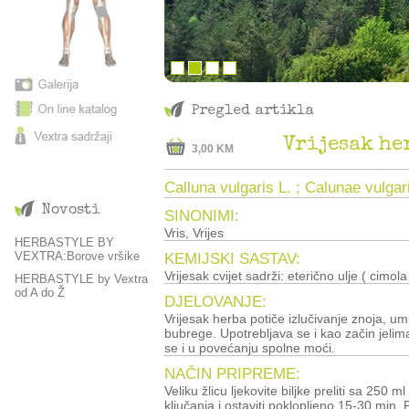
Pregled artikla
Vrijesak he
3,00 KM
Calluna vulgaris L. ; Calunae vulgar
Novosti
SINONIMI:
Vris, Vrijes
HERBASTYLE BY
VEXTRA:Borove vršike
KEMIJSKI SASTAV:
Vrijesak cvijet sadrži: eterično ulje ( cimola
HERBASTYLE by Vextra
od A do Ž
DJELOVANJE:
Vrijesak herba potiče izlučivanje znoja, umir
bubrege. Upotrebljava se i kao začin jelim
se i u povećanju spolne moći.
NAČIN PRIPREME:
Veliku žlicu ljekovite biljke preliti sa 250 ml
ključanja i ostaviti poklopljeno 15-30 min. P