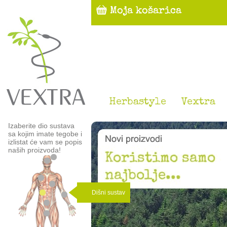
Herbastyle
Vextra
Izaberite dio sustava
sa kojim imate tegobe i
izlistat će vam se popis
naših proizvoda!
Dišni sustav