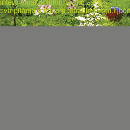
interpretiranih informacija, za
sva pitanja o terapiji obratite svom liječni