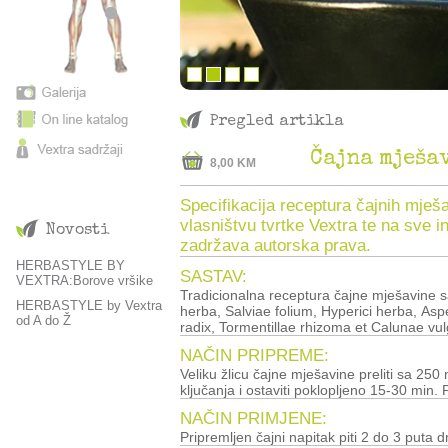
Pregled artikla
Čajna mješa
8,00 KM
Specifikacija receptura čajnih mješa
vlasništvu tvrtke Vextra te na sve i
Novosti
zadržava autorska prava.
HERBASTYLE BY
SASTAV:
VEXTRA:Borove vršike
Tradicionalna receptura čajne mješavine sad
HERBASTYLE by Vextra
herba, Salviae folium, Hyperici herba, Asp
od A do Ž
radix, Tormentillae rhizoma et Calunae vul
NAČIN PRIPREME:
Veliku žlicu čajne mješavine preliti sa 250 ml ključale vode, zagrijati do
ključanja i ostaviti poklopljeno 15-30 min. P
NAČIN PRIMJENE: