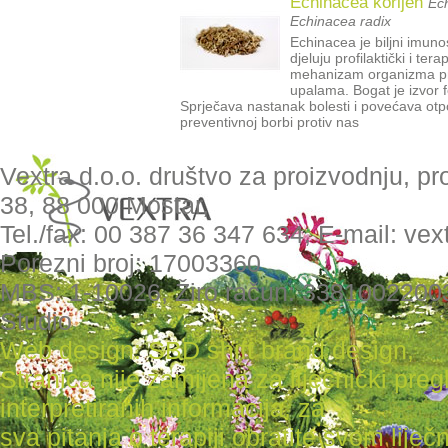
Echinacea korijen
Ech
Echinacea radix
Echinacea je biljni imun
djeluju profilaktički i te
mehanizam organizma pri
upalama. Bogat je izvor f
Sprječava nastanak bolesti i povećava otpo
preventivnoj borbi protiv nas
Vextra d.o.o. društvo za proizvodnju, pr
38, 88 000 Mostar,
Tel./fax: 00 387 36 347 634, E-mail: ve
Porezni broj: 17003360
MBS: 1-10026, Žiro račun: 3381002200
Studio
Web design: SBD shift brand design
,
Stranica nije zamijena za liječnički pr
interpretiranih informacija, za
sva pitanja o terapiji obratite svom liječni