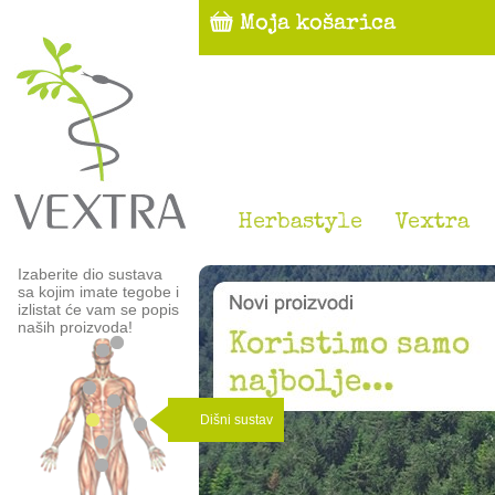
Herbastyle
Vextra
Izaberite dio sustava
sa kojim imate tegobe i
izlistat će vam se popis
naših proizvoda!
Dišni sustav