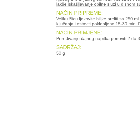
lakše iskašljavanje obilne sluzi u dišnom s
NAČIN PRIPREME:
Veliku žlicu ljekovite biljke preliti sa 250 ml
ključanja i ostaviti poklopljeno 15-30 min. P
NAČIN PRIMJENE:
Priređivanje čajnog napitka ponoviti 2 do 3
SADRŽAJ:
50 g