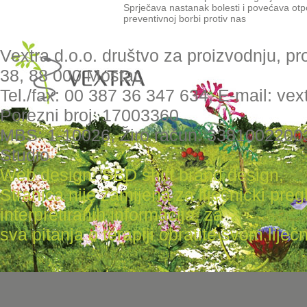
Sprječava nastanak bolesti i povećava otpo
preventivnoj borbi protiv nas
Vextra d.o.o. društvo za proizvodnju, pr
38, 88 000 Mostar,
Tel./fax: 00 387 36 347 634, E-mail: ve
Porezni broj: 17003360
MBS: 1-10026, Žiro račun: 3381002200
Studio
Web design: SBD shift brand design
,
Stranica nije zamijena za liječnički pr
interpretiranih informacija, za
sva pitanja o terapiji obratite svom liječni