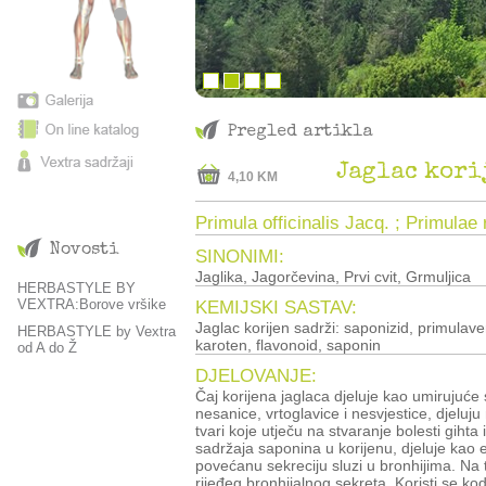
Pregled artikla
Jaglac kori
4,10 KM
Primula officinalis Jacq. ; Primulae 
Novosti
SINONIMI:
Jaglika, Jagorčevina, Prvi cvit, Grmuljica
HERBASTYLE BY
VEXTRA:Borove vršike
KEMIJSKI SASTAV:
Jaglac korijen sadrži: saponizid, primulave
HERBASTYLE by Vextra
karoten, flavonoid, saponin
od A do Ž
DJELOVANJE:
Čaj korijena jaglaca djeluje kao umirujuće sredstvo kod glavobolje, nervoze,
nesanice, vrtoglavice i nesvjestice, djeluju na 
tvari koje utječu na stvaranje bolesti giht
sadržaja saponina u korijenu, djeluje kao 
povećanu sekreciju sluzi u bronhijima. Na 
rijeđeg bronhijalnog sekreta. Koristi se kod