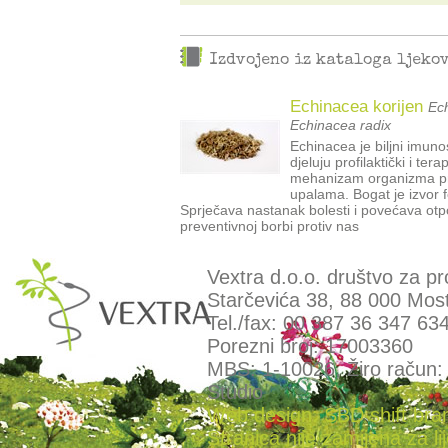
Izdvojeno iz kataloga ljeko
Echinacea korijen
Ech
Echinacea radix
Echinacea je biljni imun
djeluju profilaktički i te
mehanizam organizma pri
upalama. Bogat je izvor f
Sprječava nastanak bolesti i povećava otpo
preventivnoj borbi protiv nas
Vextra d.o.o. društvo za pr
Starčevića 38, 88 000 Most
Tel./fax: 00 387 36 347 63
Porezni broj: 17003360
MBS: 1-10026, Žiro račun
Studio
Web design: SBD shift bra
Stranica nije zamijena za l