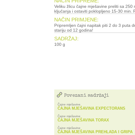
NAČIN PRIPREME:
Veliku žlicu čajne mješavine preliti sa 250 ml ključale vode, zagrijati do
ključanja i ostaviti poklopljeno 15-30 min. P
NAČIN PRIMJENE:
Pripremljen čajni napitak piti 2 do 3 puta d
stariju od 12 godina!
SADRŽAJ:
100 g
Povezani sadržaji
Čajne mješavine
ČAJNA MJEŠAVINA EXPECTORANS
Čajne mješavine
ČAJNA MJEŠAVINA TORAX
Čajne mješavine
ČAJNA MJEŠAVINA PREHLADA I GRIPA