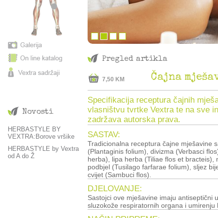
Pregled artikla
Čajna mješa
7,50 KM
Specifikacija receptura čajnih mješa
vlasništvu tvrtke Vextra te na sve i
Novosti
zadržava autorska prava.
HERBASTYLE BY
SASTAV:
VEXTRA:Borove vršike
Tradicionalna receptura čajne mješavine sa
HERBASTYLE by Vextra
(Plantaginis folium), divizma (Verbasci fl
od A do Ž
herba), lipa herba (Tiliae flos et bracteis),
podbjel (Tusilago farfarae folium), sljez bije
cvijet (Sambuci flos).
DJELOVANJE:
Sastojci ove mješavine imaju antiseptični
sluzokože respiratornih organa i umirenju kaš