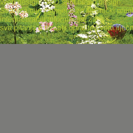
Web design: SBD shift brand design
,
Stranica nije zamijena za liječnički pr
interpretiranih informacija, za
sva pitanja o terapiji obratite svom liječni