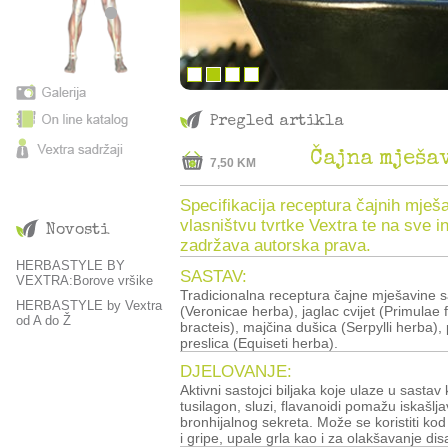
Pregled artikla
Čajna mješa
7,50 KM
Specifikacija receptura čajnih mješa
vlasništvu tvrtke Vextra te na sve i
Novosti
zadržava autorska prava.
HERBASTYLE BY
SASTAV:
VEXTRA:Borove vršike
Tradicionalna receptura čajne mješavine sa
HERBASTYLE by Vextra
(Veronicae herba), jaglac cvijet (Primulae fl
od A do Ž
bracteis), majčina dušica (Serpylli herba), 
preslica (Equiseti herba).
DJELOVANJE:
Aktivni sastojci biljaka koje ulaze u sastav
tusilagon, sluzi, flavanoidi pomažu iskašlj
bronhijalnog sekreta. Može se koristiti kod
i gripe, upale grla kao i za olakšavanje di