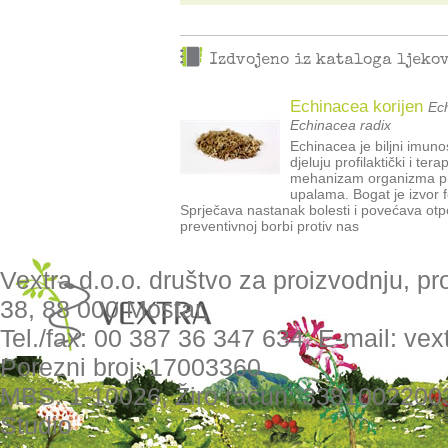
Izdvojeno iz kataloga ljeko
Echinacea korijen
Ech
Echinacea radix
Echinacea je biljni imun
djeluju profilaktički i te
mehanizam organizma pri
upalama. Bogat je izvor f
Sprječava nastanak bolesti i povećava otpo
preventivnoj borbi protiv nas
Vextra d.o.o. društvo za proizvodnju, pr
38, 88 000 Mostar,
Tel./fax: 00 387 36 347 634, E-mail: ve
Porezni broj: 17003360
MBS: 1-10026, Žiro račun: 3381002200
Studio