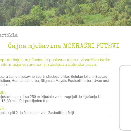
artikla
Čajna mješavina MOKRAĆNI PUTEVI
ceptura čajnih mješavina je poslovna tajna u vlasništvu tvrtke
 informacije vezane uz njih zadržava autorska prava.
ptura čajne mješavine sadrži sljedeće biljke: Betulae folium, Baccae
e folium, Herniariae herba, Stigmata Maydis Equiseti herba , Uvae ursi
radix.
ME:
ode, zagrijati do ključanja i
 15-30 min. Piti procijeđen čaj.
NE:
Pripremljen čajni napitak piti 2 do 3 puta dnevno. Zasladiti po želji.