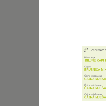
Povezani
Biljne kapi
BILJNE KAPI
Čajevi
BRUSNICA MI
Čajne mješavine
ČAJNA MJEŠA
Čajne mješavine
ČAJNA MJEŠAV
Čajne mješavine
ČAJNA MJEŠA