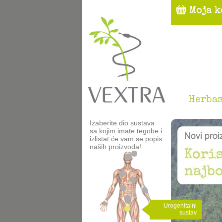
Herbas
Izaberite dio sustava
sa kojim imate tegobe i
izlistat će vam se popis
naših proizvoda!
Urogenitalni
sustav