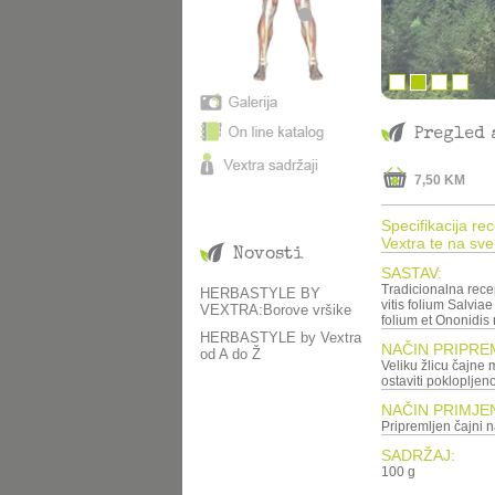
Pregled 
7,50 KM
Specifikacija re
Vextra te na sve
Novosti
SASTAV:
Tradicionalna rece
HERBASTYLE BY
vitis folium Salvia
VEXTRA:Borove vršike
folium et Ononidis 
HERBASTYLE by Vextra
NAČIN PRIPRE
od A do Ž
Veliku žlicu čajne mješavine preliti sa 250 ml ključale v
ostaviti poklopljeno
NAČIN PRIMJE
SADRŽAJ:
100 g