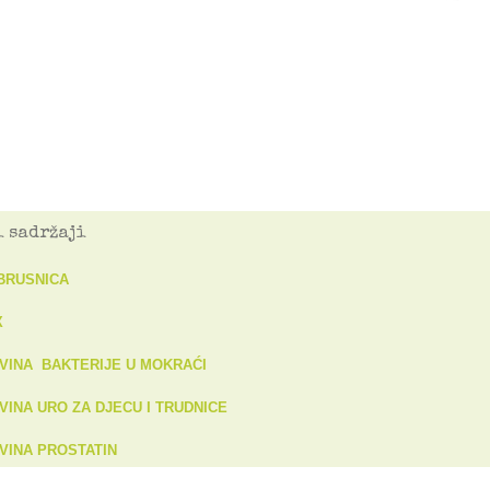
 sadržaji
 BRUSNICA
X
VINA BAKTERIJE U MOKRAĆI
INA URO ZA DJECU I TRUDNICE
VINA PROSTATIN