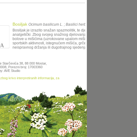
Bosiljak
Ocimum basilicum L. ; Basilici herba
Bosiljak je izrazito snažan spazmolitik, te djeluje protuupalno i
analgetički. Zbog svojeg snažnog djelovanja, može ga se koristiti za
bolove u mišićima (uzrokovane upalom mišića nakon pretjeranih
sportskih aktivnosti, istegnućem mišića, grčeva mišića zbog
neispravnog držanja ili dugotrajnog sjedenja), kod glavobolja i m
te Starčevića 38, 88 000 Mostar,
50008, Porezni broj: 17003360
y: AVE Studio
zbog krivo interpretiranih informacija, za