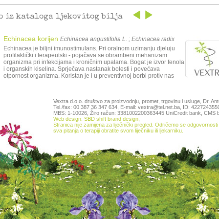
o iz kataloga ljekovitog bilja
Echinacea korijen
Echinacea angustifolia L. ; Echinacea radix
Echinacea je biljni imunostimulans. Pri oralnom uzimanju djeluju
profilaktički i terapeutski - pojačava se obrambeni mehanizam
organizma pri infekcijama i kroničnim upalama. Bogat je izvor fenola
i organskih kiselina. Sprječava nastanak bolesti i povećava
otpornost organizma. Koristan je i u preventivnoj borbi protiv nas
Vextra d.o.o. društvo za proizvodnju, promet, trgovinu i usluge, Dr. An
Tel./fax: 00 387 36 347 634, E-mail: vextra@tel.net.ba, ID: 42272435
MBS: 1-10026, Žiro račun: 3381002200363445 UniCredit bank,
CMS b
Web design: SBD shift brand design
,
Stranica nije zamijena za liječnički pregled. Odričemo se odgovornosti 
sva pitanja o terapiji obratite svom liječniku ili ljekarniku.