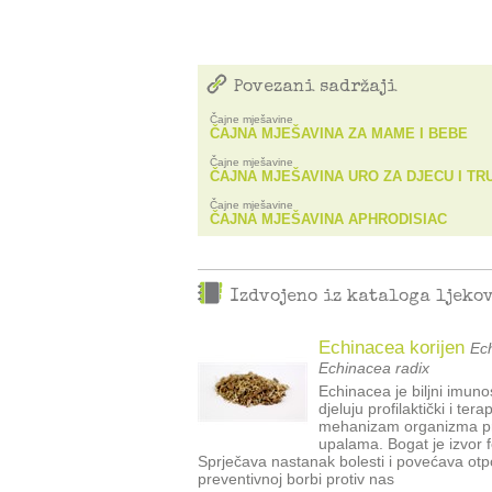
Povezani sadržaji
Čajne mješavine
ČAJNA MJEŠAVINA ZA MAME I BEBE
Čajne mješavine
ČAJNA MJEŠAVINA URO ZA DJECU I TR
Čajne mješavine
ČAJNA MJEŠAVINA APHRODISIAC
Izdvojeno iz kataloga ljeko
Echinacea korijen
Ech
Echinacea radix
Echinacea je biljni imun
djeluju profilaktički i te
mehanizam organizma pri
upalama. Bogat je izvor f
Sprječava nastanak bolesti i povećava otpo
preventivnoj borbi protiv nas