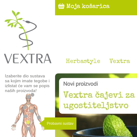
Herbastyle
Vextra
Izaberite dio sustava
sa kojim imate tegobe i
izlistat će vam se popis
naših proizvoda!
Probavni sustav