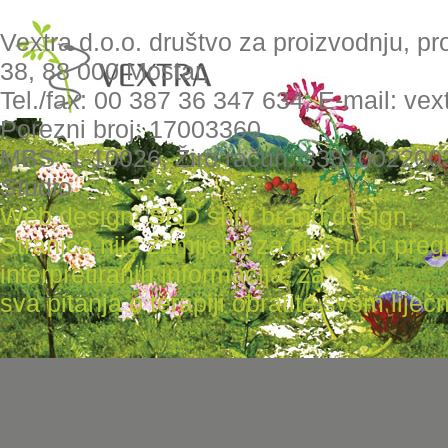
Vextra d.o.o. društvo za proizvodnju, pr
38, 88 000 Mostar,
Tel./fax: 00 387 36 347 634, E-mail: ve
Porezni broj: 17003360
MBS: 1-10026, Žiro račun: 3381002200
Studio
Web design: SBD shift brand design
,
Stranica nije zamijena za liječnički pr
interpretiranih informacija, za
sva pitanja o terapiji obratite svom liječni