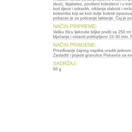
sluzi), dijabetes, povišeni kolesterol i u t
kod djece i odraslih, otklanja slabost i mrša
bolesnika koji se kod dulje bolesti isparav
pokazao je za poticanje laktacije. Čaj je 
NAČIN PRIPREME:
Veliku žlicu ljekovite biljke preliti sa 250 ml
ključanja i ostaviti poklopljeno 15-30 min. P
NAČIN PRIMJENE:
Priređivanje čajnog napitka uraditi jednom 
Zasladiti i pojesti granulice Piskavice sa m
SADRŽAJ:
50 g