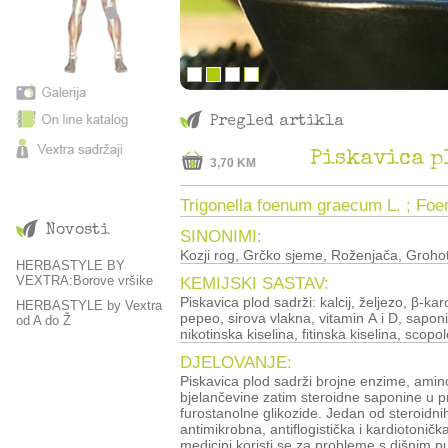
Pregled artikla
Piskavica p
3,70 KM
Trigonella foenum graecum L. ; Fo
Novosti
SINONIMI:
Kozji rog, Grčko sjeme, Roženjača, Groho
HERBASTYLE BY
VEXTRA:Borove vršike
KEMIJSKI SASTAV:
Piskavica plod sadrži: kalcij, željezo, β-karoten, vitamin, 
HERBASTYLE by Vextra
pepeo, sirova vlakna, vitamin A i D, sapon
od A do Ž
nikotinska kiselina, fitinska kiselina, scopol
DJELOVANJE:
Piskavica plod sadrži brojne enzime, amino
bjelančevine zatim steroidne saponine u p
furostanolne glikozide. Jedan od steroidni
antimikrobna, antiflogistička i kardiotoničk
medicini koristi se za probleme s dišnim p