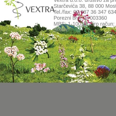
Vextra d.o.o. društvo za pr
Starčevića 38, 88 000 Most
Tel./fax: 00 387 36 347 63
Porezni broj: 17003360
MBS: 1-10026, Žiro račun
Studio
Web design: SBD shift bra
Stranica nije zamijena za l
interpretiranih informacija, 
sva pitanja o terapiji obratit