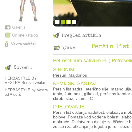
Pregled artikla
Peršin list
3,70 KM
Petroselinum sativum H. ; Petroseli
Novosti
SINONIMI:
Peršun, Majdonos
HERBASTYLE BY
VEXTRA:Borove vršike
KEMIJSKI SASTAV:
Peršin list sadrži: eterično ulje, masno ulje
HERBASTYLE by Vextra
tanin, žutu boju, glikozid, peršinov kamfor 
od A do Ž
škrob, sluz, vitamin C
DJELOVANJE:
Peršin list otklanja nadutost, olakšava mok
bolove. Pomaže kod vodene bolesti, slabo
mokraće. Djelotvorno djeluje za čišćenje 
žutice i za otklanjanje tegoba jetre i slezen