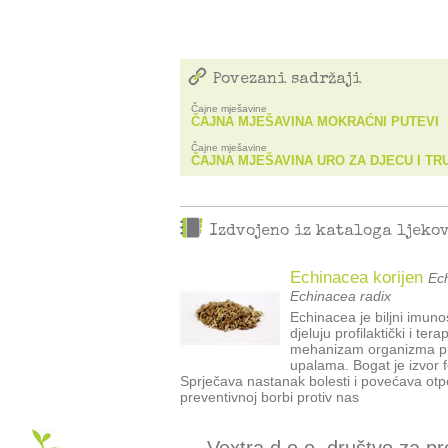
Povezani sadržaji
Čajne mješavine
ČAJNA MJEŠAVINA MOKRAĆNI PUTEVI
Čajne mješavine
ČAJNA MJEŠAVINA URO ZA DJECU I TR
Izdvojeno iz kataloga ljeko
Echinacea korijen
Ech
Echinacea radix
Echinacea je biljni imun
djeluju profilaktički i te
mehanizam organizma pri
upalama. Bogat je izvor f
Sprječava nastanak bolesti i povećava otpo
preventivnoj borbi protiv nas