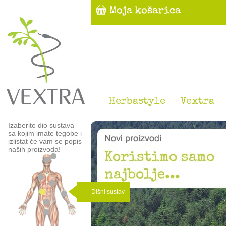
Herbastyle
Vextra
Izaberite dio sustava
sa kojim imate tegobe i
izlistat će vam se popis
naših proizvoda!
Dišni sustav