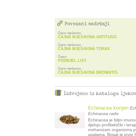
Povezani sadržaji
Čajne mješavine
ČAJNA MJEŠAVINA ANTITUSIC
Čajne mješavine
ČAJNA MJEŠAVINA TORAX
Čajevi
PODBJEL LIST
Čajne mješavine
ČAJNA MJEŠAVINA BRONHITIS
Izdvojeno iz kataloga ljeko
Echinacea korijen
Ech
Echinacea radix
Echinacea je biljni imun
djeluju profilaktički i te
mehanizam organizma pri
upalama. Bogat je izvor f