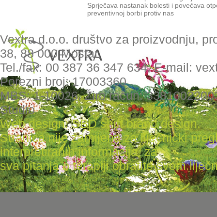
Sprječava nastanak bolesti i povećava otpo
preventivnoj borbi protiv nas
Vextra d.o.o. društvo za proizvodnju, pr
38, 88 000 Mostar,
Tel./fax: 00 387 36 347 634, E-mail: ve
Porezni broj: 17003360
MBS: 1-10026, Žiro račun: 3381002200
Studio
Web design: SBD shift brand design
,
Stranica nije zamijena za liječnički pr
interpretiranih informacija, za
sva pitanja o terapiji obratite svom liječni