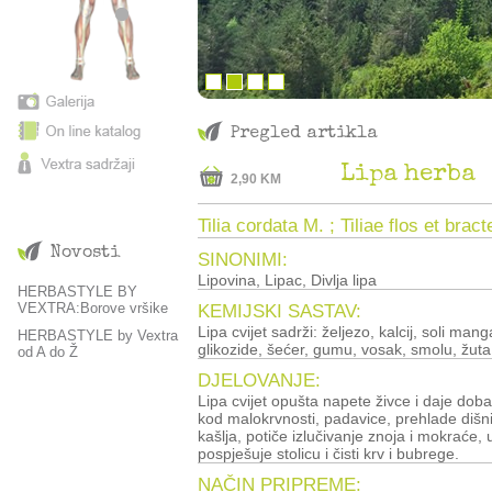
Pregled artikla
Lipa herba
2,90 KM
Tilia cordata M. ; Tiliae flos et bract
Novosti
SINONIMI:
Lipovina, Lipac, Divlja lipa
HERBASTYLE BY
VEXTRA:Borove vršike
KEMIJSKI SASTAV:
Lipa cvijet sadrži: željezo, kalcij, soli mang
HERBASTYLE by Vextra
glikozide, šećer, gumu, vosak, smolu, žuta 
od A do Ž
DJELOVANJE:
Lipa cvijet opušta napete živce i daje doba
kod malokrvnosti, padavice, prehlade dišni
kašlja, potiče izlučivanje znoja i mokraće,
pospješuje stolicu i čisti krv i bubrege.
NAČIN PRIPREME: