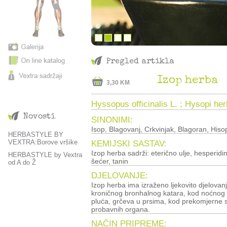
Pregled artikla
Izop herba
3,30 KM
Hyssopus officinalis L. ; Hysopi he
Novosti
SINONIMI:
Isop, Blagovanj, Crkvinjak, Blagoran, Hiso
HERBASTYLE BY
VEXTRA:Borove vršike
KEMIJSKI SASTAV:
Izop herba sadrži: eterično ulje, hesperidi
HERBASTYLE by Vextra
šećer, tanin
od A do Ž
DJELOVANJE:
Izop herba ima izraženo ljekovito djelovan
kroničnog bronhalnog katara, kod noćnog
pluća, grčeva u prsima, kod prekomjerne sl
probavnih organa.
NAČIN PRIPREME: