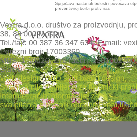
Sprječava nastanak bolesti i povećava otpo
preventivnoj borbi protiv nas
Vextra d.o.o. društvo za proizvodnju, pr
38, 88 000 Mostar,
Tel./fax: 00 387 36 347 634, E-mail: ve
Porezni broj: 17003360
MBS: 1-10026, Žiro račun: 3381002200
Studio
Web design: SBD shift brand design
,
Stranica nije zamijena za liječnički pr
interpretiranih informacija, za
sva pitanja o terapiji obratite svom liječni